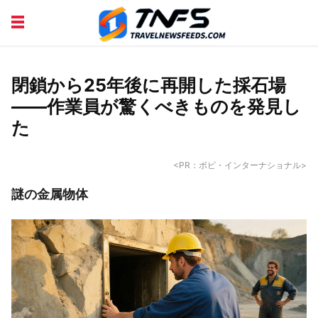
DISCOVER PLACES
TIPS AND TRICKS
TRAVEL ADVICE
TRAVEL INSPIRATION
閉鎖から25年後に再開した採石場
——作業員が驚くべきものを発見し
た
<PR：ボビ・インターナショナル>
謎の金属物体