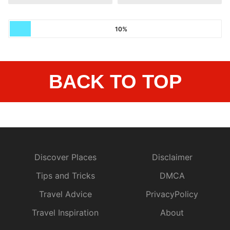
10%
BACK TO TOP
Discover Places
Disclaimer
Tips and Tricks
DMCA
Travel Advice
PrivacyPolicy
Travel Inspiration
About