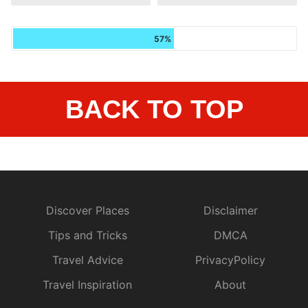
57%
BACK TO TOP
Discover Places
Disclaimer
Tips and Tricks
DMCA
Travel Advice
PrivacyPolicy
Travel Inspiration
About