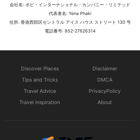
会社名: ボビ・インターナショナル・カンパニー・リミテッド
代表者名: Yena Phaki
住所: 香港西部区セントラル アイス ハウス ストリート 130 号
電話番号: 852-27626314
Discover Places
Disclaimer
Tips and Tricks
DMCA
Travel Advice
PrivacyPolicy
Travel Inspiration
About