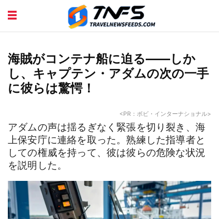
DISCOVER PLACES
TIPS AND TRICKS
TRAVEL ADVICE
TRAVEL INSPIRATION
海賊がコンテナ船に迫る——しか
し、キャプテン・アダムの次の一手
に彼らは驚愕！
<PR：ボビ・インターナショナル>
アダムの声は揺るぎなく緊張を切り裂き、海
上保安庁に連絡を取った。熟練した指導者と
しての権威を持って、彼は彼らの危険な状況
を説明した。