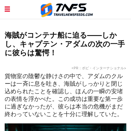
DISCOVER PLACES
TIPS AND TRICKS
TRAVEL ADVICE
TRAVEL INSPIRATION
海賊がコンテナ船に迫る——しか
し、キャプテン・アダムの次の一手
に彼らは驚愕！
<PR：ボビ・インターナショナル>
貨物室の陰鬱な静けさの中で、アダムのクル
ーは一斉に息を吐き、海賊がしっかりと閉じ
込められたことを確認し、ほんの一瞬の安堵
の表情を浮かべた。この成功は重要な第一歩
に過ぎなかったが、彼らは本当の危機がまだ
終わっていないことを十分に理解していた。