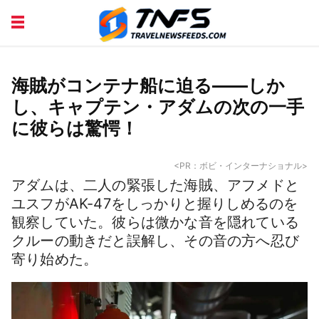
DISCOVER PLACES
TIPS AND TRICKS
TRAVEL ADVICE
TRAVEL INSPIRATION
海賊がコンテナ船に迫る——しか
し、キャプテン・アダムの次の一手
に彼らは驚愕！
<PR：ボビ・インターナショナル>
アダムは、二人の緊張した海賊、アフメドと
ユスフがAK-47をしっかりと握りしめるのを
観察していた。彼らは微かな音を隠れている
クルーの動きだと誤解し、その音の方へ忍び
寄り始めた。