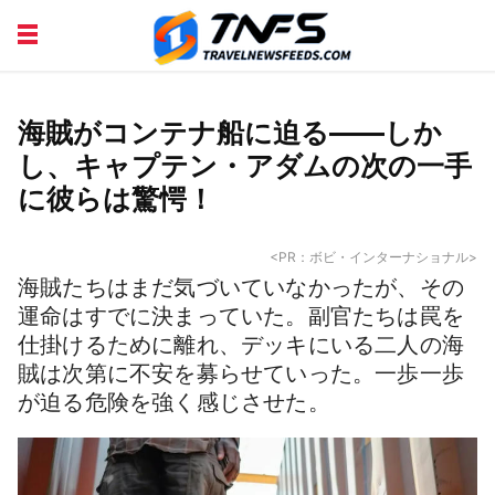
DISCOVER PLACES
TIPS AND TRICKS
TRAVEL ADVICE
TRAVEL INSPIRATION
海賊がコンテナ船に迫る——しか
し、キャプテン・アダムの次の一手
に彼らは驚愕！
<PR：ボビ・インターナショナル>
海賊たちはまだ気づいていなかったが、その
運命はすでに決まっていた。副官たちは罠を
仕掛けるために離れ、デッキにいる二人の海
賊は次第に不安を募らせていった。一歩一歩
が迫る危険を強く感じさせた。