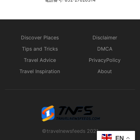
Discover Places
Disclaimer
Tips and Tricks
DMCA
Travel Advice
PrivacyPolicy
Travel Inspiration
About
©travelnewsfeeds 2021
EN