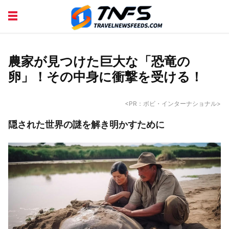
DISCOVER PLACES
TIPS AND TRICKS
TRAVEL ADVICE
TRAVEL INSPIRATION
農家が見つけた巨大な「恐竜の
卵」！その中身に衝撃を受ける！
<PR：ボビ・インターナショナル>
隠された世界の謎を解き明かすために