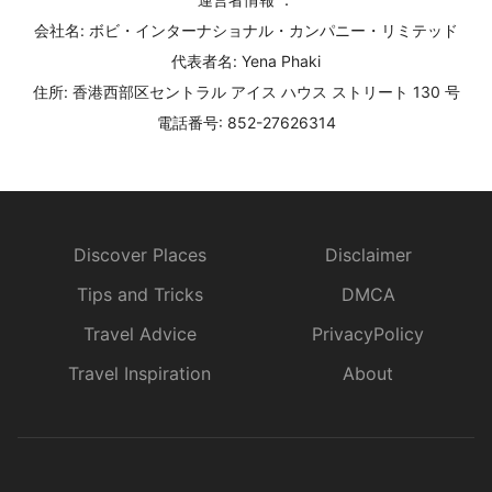
会社名: ボビ・インターナショナル・カンパニー・リミテッド
代表者名: Yena Phaki
住所: 香港西部区セントラル アイス ハウス ストリート 130 号
電話番号: 852-27626314
Discover Places
Disclaimer
Tips and Tricks
DMCA
Travel Advice
PrivacyPolicy
Travel Inspiration
About