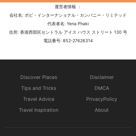
運営者情報 ：
会社名: ボビ・インターナショナル・カンパニー・リミテッド
代表者名: Yena Phaki
住所: 香港西部区セントラル アイス ハウス ストリート 130 号
電話番号: 852-27626314
Discover Places
Disclaimer
Tips and Tricks
DMCA
Travel Advice
PrivacyPolicy
Travel Inspiration
About