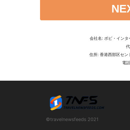
NE
会社名: ボビ・イン
代
住所: 香港西部区セント
電話番
©travelnewsfeeds 2021