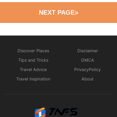
NEXT PAGE
>
Discover Places
Disclaimer
Tips and Tricks
DMCA
Travel Advice
PrivacyPolicy
Travel Inspiration
About