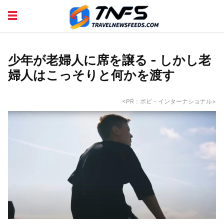
DISCOVER PLACES
TIPS AND TRICKS
TRAVEL ADVICE
TRAVEL INSPIRATION
少年が老婦人に席を譲る - しかし老
婦人はこっそりと何かを渡す
<PR：ボビ・インターナショナル>