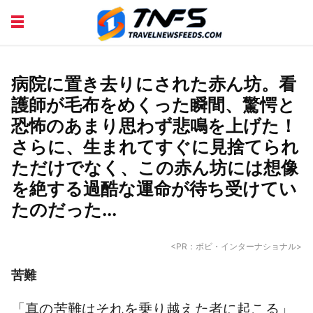
DISCOVER PLACES
TIPS AND TRICKS
TRAVEL ADVICE
TRAVEL INSPIRATION
病院に置き去りにされた赤ん坊。看
護師が毛布をめくった瞬間、驚愕と
恐怖のあまり思わず悲鳴を上げた！
さらに、生まれてすぐに見捨てられ
ただけでなく、この赤ん坊には想像
を絶する過酷な運命が待ち受けてい
たのだった...
<PR：ボビ・インターナショナル>
苦難
「真の苦難はそれを乗り越えた者に起こる」