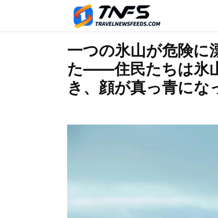
一つの氷山が危険に
た——住民たちは氷
き、顔が真っ青にな