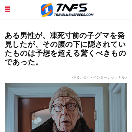
DISCOVER PLACES
TIPS AND TRICKS
TRAVEL ADVICE
TRAVEL INSPIRATION
ある男性が、凍死寸前の子グマを発
見したが、その腹の下に隠されてい
たものは予想を超える驚くべきもの
であった。
<PR：ボビ・インターナショナル>