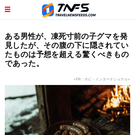
DISCOVER PLACES
TIPS AND TRICKS
TRAVEL ADVICE
TRAVEL INSPIRATION
ある男性が、凍死寸前の子グマを発
見したが、その腹の下に隠されてい
たものは予想を超える驚くべきもの
であった。
<PR：ボビ・インターナショナル>