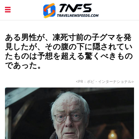
DISCOVER PLACES
TIPS AND TRICKS
TRAVEL ADVICE
TRAVEL INSPIRATION
ある男性が、凍死寸前の子グマを発
見したが、その腹の下に隠されてい
たものは予想を超える驚くべきもの
であった。
<PR：ボビ・インターナショナル>